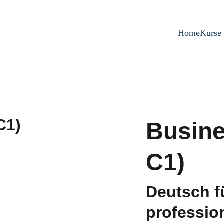
Home
Kurse
Busine
C1)
Deutsch f
professio